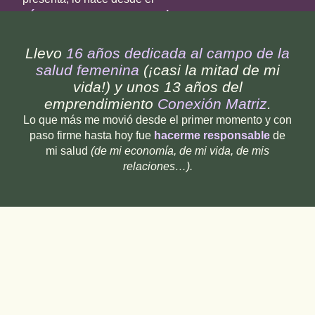
cómo su ego cree que es el
personaje
(que en verdad
persigue ser)
, pero dista mucho
Llevo
16 años
dedicada al campo de la
de la realidad.
salud femenina
(¡casi la mitad de mi
vida!) y unos 13 años del
Igual te voy a contar
que
emprendimiento
Conexión Matriz
.
inspiró este camino
que sigo
andando.
Lo que más me movió desde el primer momento y con
paso firme hasta hoy fue
hacerme responsable
de
mi salud
(de mi economía, de mi vida, de mis
relaciones…).