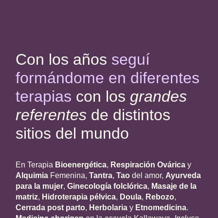
Con los años
seguí
formándome
en diferentes
terapias
con los
grandes
referentes
de distintos
sitios del mundo
En Terapia
Bioenergética
,
Respiración Ovárica
y
Alquimia
Femenina,
Tantra
,
Tao
del amor,
Ayurveda
para la mujer
,
Ginecología folclórica
,
Masaje de la
matriz
,
Hidroterapia pélvica
,
Doula
,
Rebozo
,
Cerrada post parto
,
Herbolaria
y
Etnomedicina
.