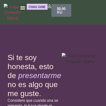
CHAU GINE
$
0.00
0
Bio
Si te soy
honesta, esto
de
presentarme
no es algo que
me guste.
Considero que cuando una se
presenta, lo hace desde el