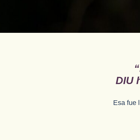
“
DIU 
Esa fue