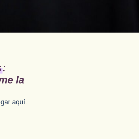
s
:
me la
gar aquí.