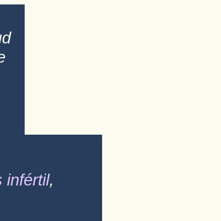
ud
e
 infértil
,
n