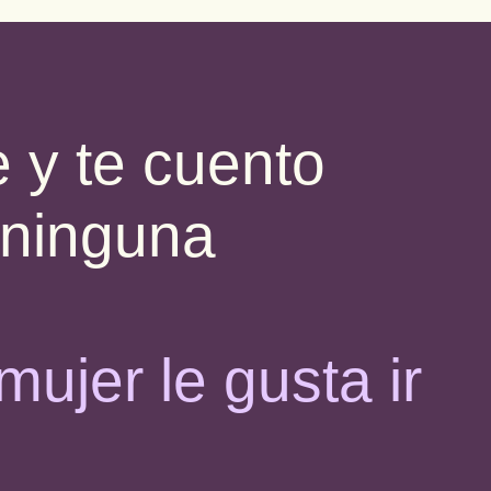
 y te cuento
 ninguna
 mujer
le gusta ir