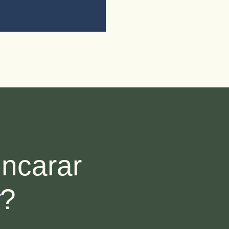
encarar
?