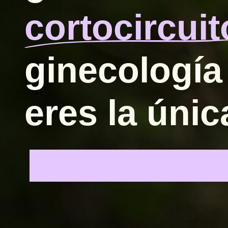
cortocircuit
ginecología
eres la úni